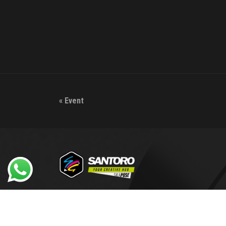
«
Event
La Sala pose con limbo fotografico più grande e
attrezzata di Salerno e provincia!