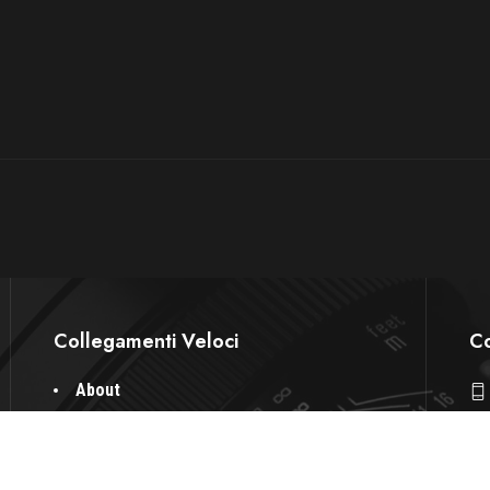
Collegamenti Veloci
Co
About
d
Servizi
Spazi