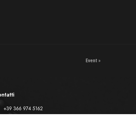
Event
»
ntatti
+39 366 974 5162
info@santorografica.com
Via San Leonardo, 55 84131 Salerno (SA)